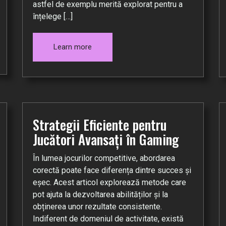
astfel de exemplu merită explorat pentru a
înțelege […]
Learn more
Strategii Eficiente pentru
Jucători Avansați în Gaming
În lumea jocurilor competitive, abordarea
corectă poate face diferența dintre succes și
eșec. Acest articol explorează metode care
pot ajuta la dezvoltarea abilităților și la
obținerea unor rezultate consistente.
Indiferent de domeniul de activitate, există