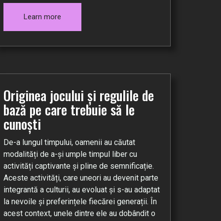
Learn more
Originea jocului și regulile de
bază pe care trebuie să le
cunoști
De-a lungul timpului, oamenii au căutat
modalități de a-și umple timpul liber cu
activități captivante și pline de semnificație.
Aceste activități, care uneori au devenit parte
integrantă a culturii, au evoluat și s-au adaptat
la nevoile și preferințele fiecărei generații. În
acest context, unele dintre ele au dobândit o