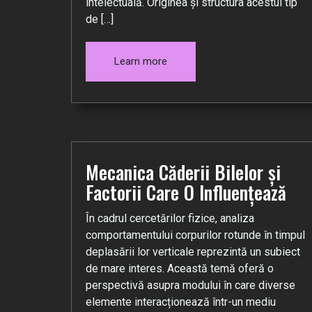
intelectuală. Originea și structura acestui tip
de […]
Learn more
Mecanica Căderii Bilelor și
Factorii Care O Influențează
În cadrul cercetărilor fizice, analiza
comportamentului corpurilor rotunde în timpul
deplasării lor verticale reprezintă un subiect
de mare interes. Această temă oferă o
perspectivă asupra modului în care diverse
elemente interacționează într-un mediu