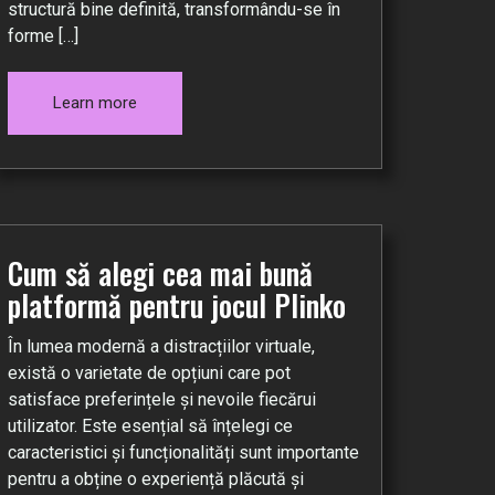
structură bine definită, transformându-se în
forme […]
Learn more
Cum să alegi cea mai bună
platformă pentru jocul Plinko
În lumea modernă a distracțiilor virtuale,
există o varietate de opțiuni care pot
satisface preferințele și nevoile fiecărui
utilizator. Este esențial să înțelegi ce
caracteristici și funcționalități sunt importante
pentru a obține o experiență plăcută și