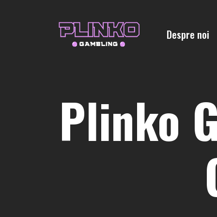
Despre noi
Plinko G