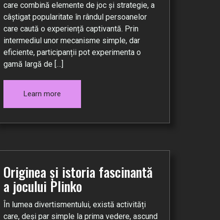
care combină elemente de joc și strategie, a
câștigat popularitate în rândul persoanelor
care caută o experiență captivantă. Prin
intermediul unor mecanisme simple, dar
eficiente, participanții pot experimenta o
gamă largă de […]
Learn more
Originea și istoria fascinantă
a jocului Plinko
În lumea divertismentului, există activități
care, deși par simple la prima vedere, ascund