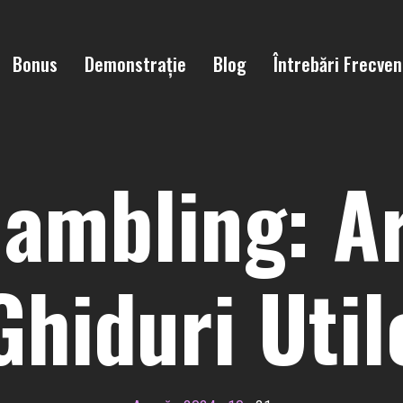
Bonus
Demonstrație
Blog
Întrebări Frecven
ambling: Ar
Ghiduri Util