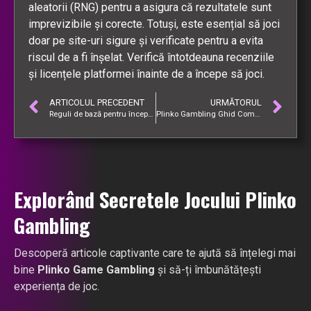
aleatorii (RNG) pentru a asigura că rezultatele sunt
imprevizibile și corecte. Totuși, este esențial să joci
doar pe site-uri sigure și verificate pentru a evita
riscul de a fi înșelat. Verifică întotdeauna recenziile
și licențele platformei înainte de a începe să joci.
ARTICOLUL PRECEDENT
URMĂTORUL
Reguli de bază pentru începători esențiale pentru succes
Plinko Gambling Ghid Complet pentru Joc și Strategii în Limba Română
Explorând Secretele Jocului Plinko
Gambling
Descoperă articole captivante care te ajută să înțelegi mai
bine
Plinko Game Gambling
și să-ți îmbunătățești
experiența de joc.