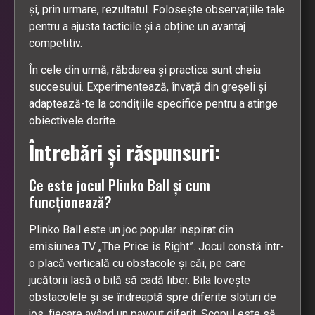
și, prin urmare, rezultatul. Folosește observațiile tale
pentru a ajusta tacticile și a obține un avantaj
competitiv.
În cele din urmă, răbdarea și practica sunt cheia
succesului. Experimentează, învață din greșeli și
adaptează-te la condițiile specifice pentru a atinge
obiectivele dorite.
Întrebări și răspunsuri:
Ce este jocul Plinko Ball și cum
funcționează?
Plinko Ball este un joc popular inspirat din
emisiunea TV „The Price is Right”. Jocul constă într-
o placă verticală cu obstacole și căi, pe care
jucătorii lasă o bilă să cadă liber. Bila lovește
obstacolele și se îndreaptă spre diferite sloturi de
jos, fiecare având un payout diferit. Scopul este să