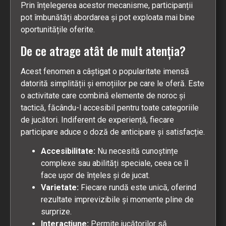
Prin înțelegerea acestor mecanisme, participanții
pot îmbunătăți abordarea și pot exploata mai bine
oportunitățile oferite.
De ce atrage atât de mult atenția?
Acest fenomen a câștigat o popularitate imensă
datorită simplității și emoțiilor pe care le oferă. Este
o activitate care combină elemente de noroc și
tactică, făcându-l accesibil pentru toate categoriile
de jucători. Indiferent de experiență, fiecare
participare aduce o doză de anticipare și satisfacție.
Accesibilitate:
Nu necesită cunoștințe
complexe sau abilități speciale, ceea ce îl
face ușor de înțeles și de jucat.
Varietate:
Fiecare rundă este unică, oferind
rezultate imprevizibile și momente pline de
surprize.
Interacțiune:
Permite jucătorilor să