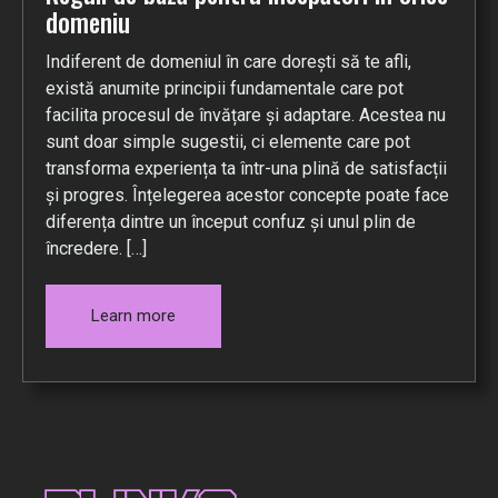
domeniu
Indiferent de domeniul în care dorești să te afli,
există anumite principii fundamentale care pot
facilita procesul de învățare și adaptare. Acestea nu
sunt doar simple sugestii, ci elemente care pot
transforma experiența ta într-una plină de satisfacții
și progres. Înțelegerea acestor concepte poate face
diferența dintre un început confuz și unul plin de
încredere. […]
Learn more