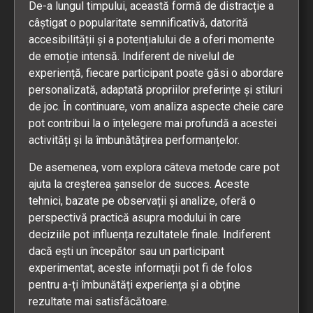
De-a lungul timpului, această formă de distracție a
câștigat o popularitate semnificativă, datorită
accesibilității și a potențialului de a oferi momente
de emoție intensă. Indiferent de nivelul de
experiență, fiecare participant poate găsi o abordare
personalizată, adaptată propriilor preferințe și stiluri
de joc. În continuare, vom analiza aspecte cheie care
pot contribui la o înțelegere mai profundă a acestei
activități și la îmbunătățirea performanțelor.
De asemenea, vom explora câteva metode care pot
ajuta la creșterea șanselor de succes. Aceste
tehnici, bazate pe observații și analize, oferă o
perspectivă practică asupra modului în care
deciziile pot influența rezultatele finale. Indiferent
dacă ești un începător sau un participant
experimentat, aceste informații pot fi de folos
pentru a-ți îmbunătăți experiența și a obține
rezultate mai satisfăcătoare.