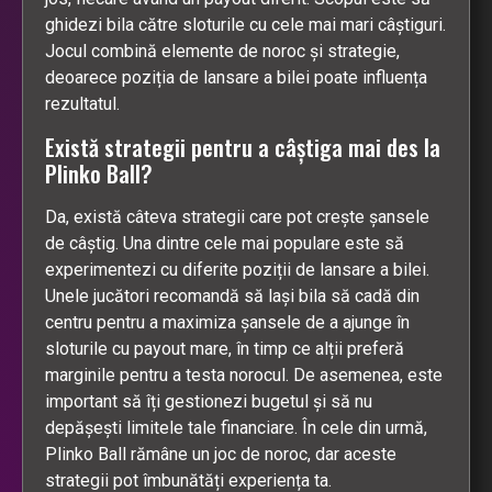
ghidezi bila către sloturile cu cele mai mari câștiguri.
Jocul combină elemente de noroc și strategie,
deoarece poziția de lansare a bilei poate influența
rezultatul.
Există strategii pentru a câștiga mai des la
Plinko Ball?
Da, există câteva strategii care pot crește șansele
de câștig. Una dintre cele mai populare este să
experimentezi cu diferite poziții de lansare a bilei.
Unele jucători recomandă să lași bila să cadă din
centru pentru a maximiza șansele de a ajunge în
sloturile cu payout mare, în timp ce alții preferă
marginile pentru a testa norocul. De asemenea, este
important să îți gestionezi bugetul și să nu
depășești limitele tale financiare. În cele din urmă,
Plinko Ball rămâne un joc de noroc, dar aceste
strategii pot îmbunătăți experiența ta.