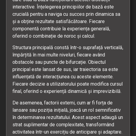
interactive. Înțelegerea principiilor de bază este
crucială pentru a naviga cu succes prin dinamica sa
și a obține rezultate satisfăcătoare. Fiecare
componentă contribuie la experiența generală,
oferind o combinație de noroc și calcul.
Structura principală constă într-o suprafață verticală,
împărțită în mai multe niveluri, fiecare având
obstacole sau puncte de bifurcație. Obiectul
principal este lansat de sus, iar traiectoria sa este
influențată de interacțiunea cu aceste elemente.
Fiecare decizie a utilizatorului poate modifica cursul
final, oferind o experiență dinamică și imprevizibilă.
De asemenea, factorii externi, cum ar fi forța de
lansare sau poziția inițială, joacă un rol semnificativ
în determinarea rezultatului. Acest aspect adaugă un
strat suplimentar de complexitate, transformând
activitatea într-un exercițiu de anticipare și adaptare.