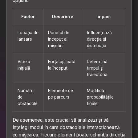
opțiuni.
Factor
Descriere
Impact
Locația de
Punctul de
Influențează
lansare
început al
direcția și
mișcării
distribuția
Viteza
Forța aplicată
Determină
inițială
la început
timpul și
traiectoria
Numărul
Elemente de
Modifică
de
pe parcurs
probabilitățile
obstacole
finale
De asemenea, este crucial să analizezi și să
înțelegi modul în care obstacolele interacționează
cu mișcarea. Fiecare element poate schimba direcția