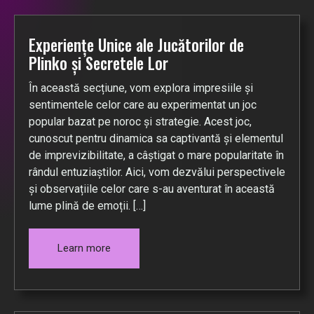
Experiențe Unice ale Jucătorilor de
Plinko și Secretele Lor
În această secțiune, vom explora impresiile și
sentimentele celor care au experimentat un joc
popular bazat pe noroc și strategie. Acest joc,
cunoscut pentru dinamica sa captivantă și elementul
de imprevizibilitate, a câștigat o mare popularitate în
rândul entuziaștilor. Aici, vom dezvălui perspectivele
și observațiile celor care s-au aventurat în această
lume plină de emoții. […]
Learn more