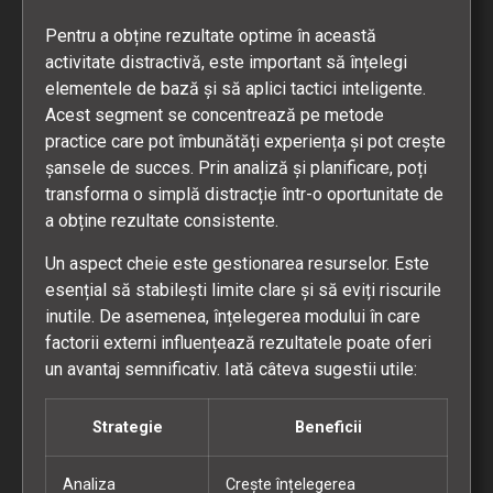
Pentru a obține rezultate optime în această
activitate distractivă, este important să înțelegi
elementele de bază și să aplici tactici inteligente.
Acest segment se concentrează pe metode
practice care pot îmbunătăți experiența și pot crește
șansele de succes. Prin analiză și planificare, poți
transforma o simplă distracție într-o oportunitate de
a obține rezultate consistente.
Un aspect cheie este gestionarea resurselor. Este
esențial să stabilești limite clare și să eviți riscurile
inutile. De asemenea, înțelegerea modului în care
factorii externi influențează rezultatele poate oferi
un avantaj semnificativ. Iată câteva sugestii utile:
Strategie
Beneficii
Analiza
Crește înțelegerea