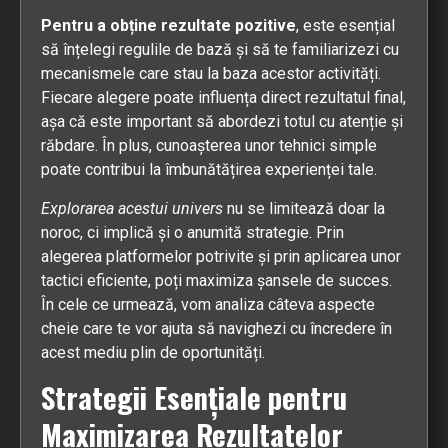
Pentru a obține rezultate pozitive
, este esențial
să înțelegi regulile de bază și să te familiarizezi cu
mecanismele care stau la baza acestor activități.
Fiecare alegere poate influența direct rezultatul final,
așa că este important să abordezi totul cu atenție și
răbdare. În plus, cunoașterea unor tehnici simple
poate contribui la îmbunătățirea experienței tale.
Explorarea acestui univers
nu se limitează doar la
noroc, ci implică și o anumită strategie. Prin
alegerea platformelor potrivite și prin aplicarea unor
tactici eficiente, poți maximiza șansele de succes.
În cele ce urmează, vom analiza câteva aspecte
cheie care te vor ajuta să navighezi cu încredere în
acest mediu plin de oportunități.
Strategii Esențiale pentru
Maximizarea Rezultatelor