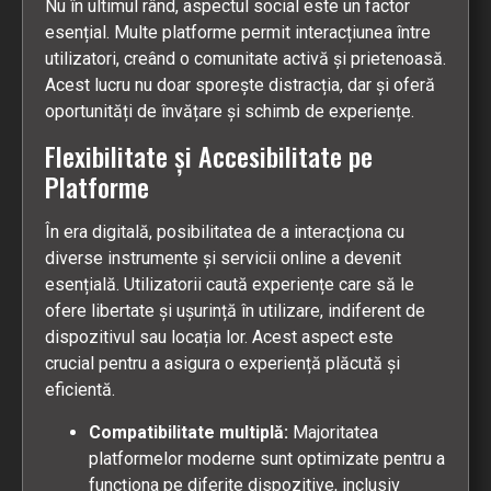
Nu în ultimul rând, aspectul social este un factor
esențial. Multe platforme permit interacțiunea între
utilizatori, creând o comunitate activă și prietenoasă.
Acest lucru nu doar sporește distracția, dar și oferă
oportunități de învățare și schimb de experiențe.
Flexibilitate și Accesibilitate pe
Platforme
În era digitală, posibilitatea de a interacționa cu
diverse instrumente și servicii online a devenit
esențială. Utilizatorii caută experiențe care să le
ofere libertate și ușurință în utilizare, indiferent de
dispozitivul sau locația lor. Acest aspect este
crucial pentru a asigura o experiență plăcută și
eficientă.
Compatibilitate multiplă:
Majoritatea
platformelor moderne sunt optimizate pentru a
funcționa pe diferite dispozitive, inclusiv