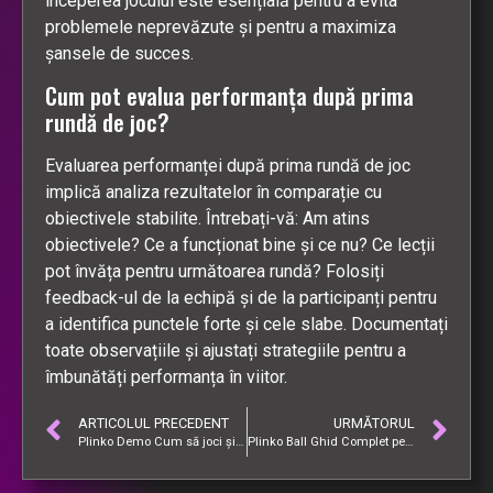
începerea jocului este esențială pentru a evita
problemele neprevăzute și pentru a maximiza
șansele de succes.
Cum pot evalua performanța după prima
rundă de joc?
Evaluarea performanței după prima rundă de joc
implică analiza rezultatelor în comparație cu
obiectivele stabilite. Întrebați-vă: Am atins
obiectivele? Ce a funcționat bine și ce nu? Ce lecții
pot învăța pentru următoarea rundă? Folosiți
feedback-ul de la echipă și de la participanți pentru
a identifica punctele forte și cele slabe. Documentați
toate observațiile și ajustați strategiile pentru a
îmbunătăți performanța în viitor.
ARTICOLUL PRECEDENT
URMĂTORUL
Plinko Demo Cum să joci și să câștigi fără riscuri Ghid complet
Plinko Ball Ghid Complet pentru Jocuri de Noroc Online în România