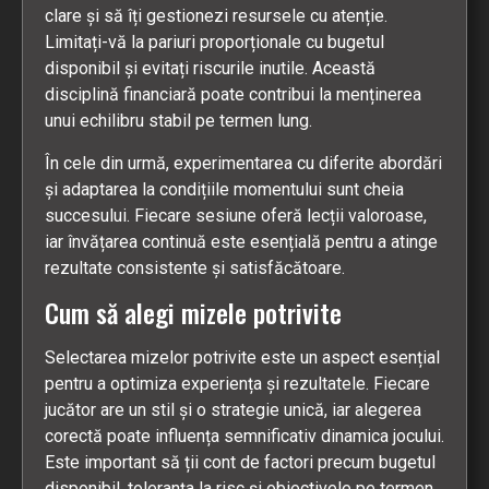
clare și să îți gestionezi resursele cu atenție.
Limitați-vă la pariuri proporționale cu bugetul
disponibil și evitați riscurile inutile. Această
disciplină financiară poate contribui la menținerea
unui echilibru stabil pe termen lung.
În cele din urmă, experimentarea cu diferite abordări
și adaptarea la condițiile momentului sunt cheia
succesului. Fiecare sesiune oferă lecții valoroase,
iar învățarea continuă este esențială pentru a atinge
rezultate consistente și satisfăcătoare.
Cum să alegi mizele potrivite
Selectarea mizelor potrivite este un aspect esențial
pentru a optimiza experiența și rezultatele. Fiecare
jucător are un stil și o strategie unică, iar alegerea
corectă poate influența semnificativ dinamica jocului.
Este important să ții cont de factori precum bugetul
disponibil, toleranța la risc și obiectivele pe termen