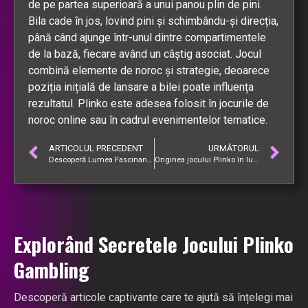
de pe partea superioară a unui panou plin de pini.
Bila cade în jos, lovind pini și schimbându-și direcția,
până când ajunge într-unul dintre compartimentele
de la bază, fiecare având un câștig asociat. Jocul
combină elemente de noroc și strategie, deoarece
poziția inițială de lansare a bilei poate influența
rezultatul. Plinko este adesea folosit în jocurile de
noroc online sau în cadrul evenimentelor tematice.
ARTICOLUL PRECEDENT
URMĂTORUL
Descoperă Lumea Fascinantă a Jocurilor Plinko Online
Originea jocului Plinko în lumea gamblingului
Explorând Secretele Jocului Plinko
Gambling
Descoperă articole captivante care te ajută să înțelegi mai