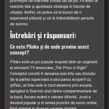
potrivește cel mai bine stilului tău de joc. Fii atent la
reacțiile tale și ajustează strategia în funcție de
situație. Astfel, vei putea să te bucuri de o
experiență plăcută și să îți îmbunătățești șansele
de succes.
Întrebări și răspunsuri:
Ce este Plinko și de unde provine acest
concept?
Plinko este un joc popular inspirat dintr-un segment
al emisiunii TV americane „The Price is Right”.
Conceptul constă în lansarea unei bile sau discului
de la partea superioară a unui panou acoperit cu
știfturi, iar bila cade în mod aleatoriu prin aceștia,
ajungând în final într-unul dintre compartimentele de
la bază, fiecare având o valoare diferită. Jocul a
devenit popular și în lumea jocurilor de noroc online,
fiind adaptat în diverse variante digitale.